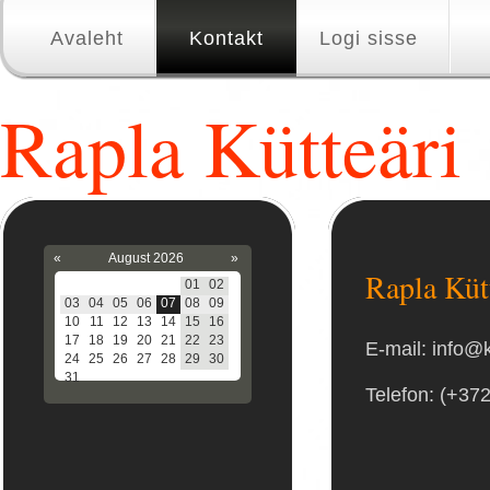
Avaleht
Kontakt
Logi sisse
Rapla Kütteäri
«
August 2026
»
Rapla Küt
01
02
03
04
05
06
07
08
09
10
11
12
13
14
15
16
17
18
19
20
21
22
23
E-mail: info@k
24
25
26
27
28
29
30
31
Telefon: (+37