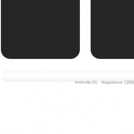
12559
ProProfits OÜ Registrikood: